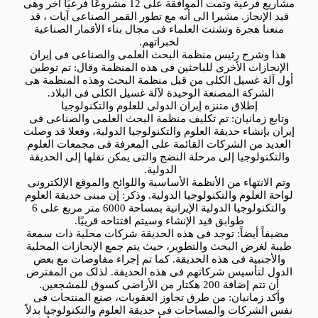
مشاریع فرعیة وتمت الموافقة على 12 مشروعًا فرعیًا آخر وهی
قید الإنجاز. مشیرا الى أنه مع تطور القمر الصناعی آیات ، قد
منعنا هجرة وتشتت العلماء فی مجال بناء الأقمار الصناعیة
لخبراتهم.
هذا وشرح رئیس منظمة البحث العلمی والصناعی فی إیران
الإنجازات الأخرى للباحثین فی هذه المنظمة وقال: تم توطین
أول آلة غسیل الکلى من قبل منظمة البحث وهذه المنظمة هی
الشرکة المصنعة الوحیدة لآلة غسیل الکلى فی البلاد.
إطلاق متنزه إیران الدولی للعلوم والتکنولوجیا
وتابع زمانیان: تم تکلیف منظمة البحث العلمی والصناعی فی
إیران بإنشاء حدیقة العلوم والتکنولوجیا الدولیة، وفعلا قد وصلت
العدید من الشرکات القائمة على المعرفة فی مجمعات العلوم
والتکنولوجیا إلى مرحلة النضج والتی یمکن نقلها إلى الحدیقة
الدولیة.
وتم الانتهاء من الأنظمة الأساسیة واللوائح والموقع الإلکترونی
لواحة العلوم والتکنولوجیا الدولیة. وذکر: إن مبنى حدیقة العلوم
والتکنولوجیا الدولیة الإیرانیة بمساحة 6000 متر مربع على 6
طوابق قید الإنشاء وسیتم افتتاحه قریبًا.
مضیفاً أیضاً: توجد فی هذه الحدیقة شرکات محلیة ذات سمعة
طیبة لغرض البحث والتطویر، حیث یتم جمع الإنجازات المحلیة
والأجنبیة فی هذه الحدیقة. کما تم إجراء مفاوضات مع بعض
الدول لتأسیس شرکاتهم فی هذه الحدیقة. لذلک من المفترض
أن تتم إضافة 200 هکتار من الأراضی کسوق للمشجعین.
وأکد زمانیان: من طرق تجاوز العقوبات، صنع المنتجات فی
نفس الشرکات والمساحات فی حدیقة العلوم والتکنولوجیا بدلاً