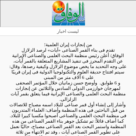
لیست اخبار
من إنجازات إیران العلمیة؛
تقدم فی بناء القمر الصناعی «آیات» لرصد الزلازل
الوفاق/ أعلن رئیس منظمة البحث العلمی والصناعی الإیرانیة
عن التقدم المحرز فی تنفیذ المشاریع المتعلقة بالقمر آیات،
على وجه التحدید ما یخص موضوع الزلازل وکیفیة رصدها، وقال:
سیتم افتتاح حدیقة العلوم والتکنولوجیا الدولیة فی إیران قریبًا
على 6 آلاف متر من المبنى
و 6 طوابق. وأوضح حسن زمانیان خلال المؤتمر الصحفی
لمهرجان خوارزمی الدولی السادس والثلاثین عن إنجازات
منظمة البحث العلمی والصناعی الإیرانیة فیما یتعلق بقمر آیات
الزلزالی.
وأشار إلى إنشاء أول قمر صناعی للبلاد اسمه مصباح للاتصالات
من قبل الباحثین فی هذه المنظمة وأضاف: العلماء المتدربون
فی منظمة البحث العلمی والصناعی أصبحوا مکسبا کبیرا للبلاد.
کما أضاف قائلاً: تم تشکیل جوهر بناء القمر الصناعی من هذه
المنظمة واستمر البحث بعد القمر الصناعی مصباح، حالیًا نعمل
على تطویر القمر الصناعی آیات ، وقد تم الانتهاء من ثلاثة